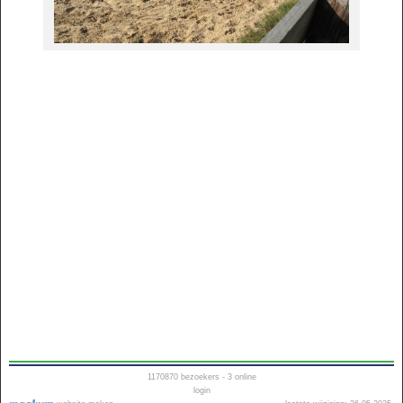
1170870
bezoekers - 3 online
login