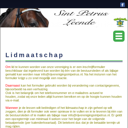
Lidmaatschap
Om
lid te kunnen worden van onze vereniging is er een inschrijfformulier
beschikbaar dat ingeleverd kan worden bij één van de bestuursleden of als bijlage
gemaild kan worden naar info@rijverenigingsintpetrus.nl.
Na het insturen van het
formulier krijgt u zo snel mogelijk een reactie.
Daarnaast
kan het formulier gebruikt worden bij verandering van contactgegevens,
bijvoorbeeld na een verhuizing.
Ook is het belangrijk om het telefoonnummer en e-mailadres actueel te
houden,
zodat wij onze leden altijd kunnen bereiken en op de hoogte kunnen houden
via e-mail.
Wanneer
je de lessen wilt beëindigen of het lidmaatschap in zijn geheel op wilt
zeggen,
dien je dit formulier ook weer opnieuw in te vullen en in te leveren bij één van
de bestuursleden of te mailen als bijlage naar info@rijverenigingsintpetrus.nl.
Er geldt
een opzegtermijn van minimaal 4 weken voor het begin van de volgende
betaalperiode (per kalenderkwartaal).
Dit betekent dus dat je de betaalde termijn uit
mag rijden.