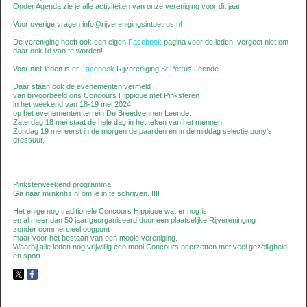
Onder Agenda zie je alle activiteiten van onze vereniging voor dit jaar.
Voor overige vragen info@rijverenigingsintpetrus.nl
De vereniging heeft ook een eigen
Facebook
pagina voor de leden, vergeet niet om
daar ook lid van te worden!
Voor niet-leden is er
Facebook
Rijvereniging St.Petrus Leende.
Daar staan ook de evenementen vermeld
van bijvoorbeeld ons Concours Hippique met Pinksteren
in het weekend van 18-19 mei 2024
op het evenementen terrein De Breedvennen Leende.
Zaterdag 18 mei staat de hele dag in het teken van het mennen.
Zondag 19 mei eerst in de morgen de paarden en in de middag selectie pony's
dressuur.
Pinksterweekend programma
Ga naar mijnknhs.nl om je in te schrijven. !!!!
Het enige nog traditionele Concours Hippique wat er nog is
en al meer dan 50 jaar georganiseerd door een plaatselijke Rijvereninging
zonder commercieel oogpunt
maar voor het bestaan van een mooie vereniging.
Waarbij alle leden nog vrijwillig een mooi Concours neerzetten met veel gezelligheid
en sport.