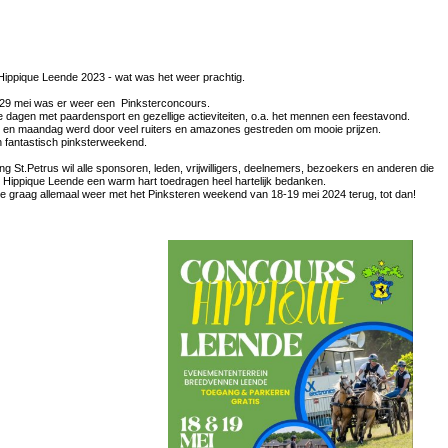
ippique Leende 2023 - wat was het weer prachtig.
9 mei was er weer een Pinksterconcours.
e dagen met paardensport en gezellige actieviteiten, o.a. het mennen een feestavond.
en maandag werd door veel ruiters en amazones gestreden om mooie prijzen.
 fantastisch pinksterweekend.
ng St.Petrus wil alle sponsoren, leden, vrijwilligers, deelnemers, bezoekers en anderen die
Hippique Leende een warm hart toedragen heel hartelijk bedanken.
llie graag allemaal weer met het Pinksteren weekend van 18-19 mei 2024 terug, tot dan!