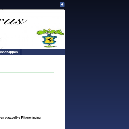
enschappen
en plaatselijke Rijvereninging