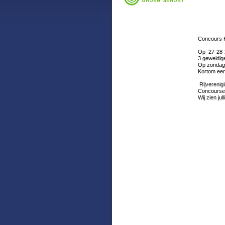
Concours H
Op 27-28-2
3 geweldig
Op zondag 
Kortom een
Rijverenigi
Concourse 
Wij zien ju