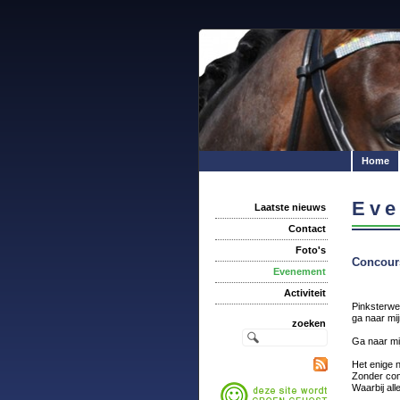
Home
Eve
Laatste nieuws
Contact
Foto's
Concours
Evenement
Activiteit
Pinksterwe
ga naar mij
zoeken
Ga naar mij
Het enige n
Zonder com
Waarbij all