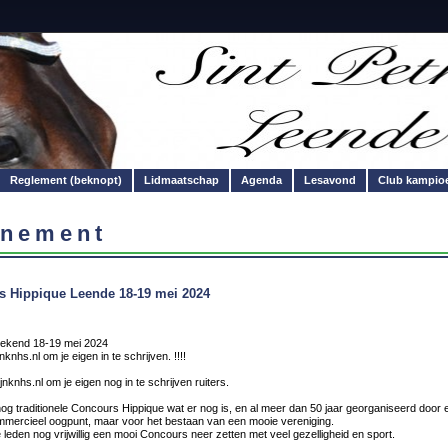
Reglement (beknopt)
Lidmaatschap
Agenda
Lesavond
Club kampio
nement
 Hippique Leende 18-19 mei 2024
ekend 18-19 mei 2024
nknhs.nl om je eigen in te schrijven. !!!!
nknhs.nl om je eigen nog in te schrijven ruiters.
og traditionele Concours Hippique wat er nog is, en al meer dan 50 jaar georganiseerd door e
mercieel oogpunt, maar voor het bestaan van een mooie vereniging.
e leden nog vrijwillig een mooi Concours neer zetten met veel gezelligheid en sport.