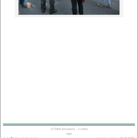
1171804
bezoekers - 2 online
login