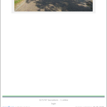
1171747
bezoekers - 1 online
login